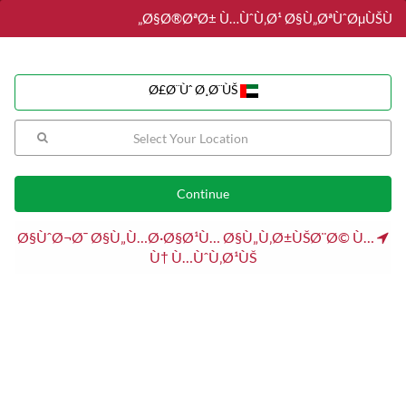
Ø§Ø®ØªØ± Ù…ÙˆÙ‚Ø¹ Ø§Ù„ØªÙˆØµÙŠÙ„
Ø£Ø¨Ùˆ Ø¸Ø¨ÙŠ
Ø£Ø¨Ùˆ Ø¸Ø¨ÙŠ
Sushi
Fried Chicken
Birthday Cake
Burger
Pizza
تصفية
Ø§ÙˆØ¬Ø¯ Ø§Ù„Ù…Ø·Ø§Ø¹Ù… Ø§Ù„Ù‚Ø±ÙŠØ¨Ø© Ù…
Ù† Ù…ÙˆÙ‚Ø¹ÙŠ
دانكن
مدينة خليفة بي
حلويات / وجبة افطار / قهوة / امريكي / دونت
اجرة التوصيل
2.90 Ø¯Ø±Ù‡Ù…
No الحد الأدنى
50 % إيقاف
وقت التوصيل
60 دقائق