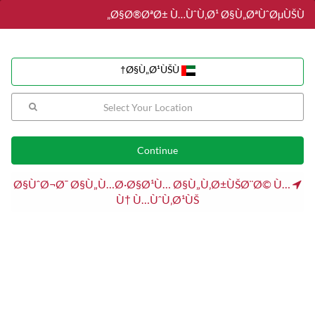
Ø§Ø®ØªØ± Ù…ÙˆÙ‚Ø¹ Ø§Ù„ØªÙˆØµÙŠÙ„
Ø§Ù„Ø¹ÙŠÙ†
Ø§Ù„Ø¹ÙŠÙ†
Sushi
Fried Chicken
Birthday Cake
Burger
Pizza
تصفية
Ø§ÙˆØ¬Ø¯ Ø§Ù„Ù…Ø·Ø§Ø¹Ù… Ø§Ù„Ù‚Ø±ÙŠØ¨Ø© Ù…
Ù† Ù…ÙˆÙ‚Ø¹ÙŠ
عرض النتائج المصفاة :
ياباني