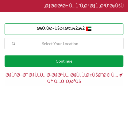
Ø§Ø®ØªØ± Ù…ÙˆÙ‚Ø¹ Ø§Ù„ØªÙˆØµÙŠÙ„
Ø§Ù„ÙØ¬ÙŠØ±Ø©â€Žâ€Ž
Ø§Ù„ÙØ¬ÙŠØ±Ø©â€Žâ€Ž
Sushi
Fried Chicken
Birthday Cake
Burger
Pizza
تصفية
Ø§ÙˆØ¬Ø¯ Ø§Ù„Ù…Ø·Ø§Ø¹Ù… Ø§Ù„Ù‚Ø±ÙŠØ¨Ø© Ù…
Ù† Ù…ÙˆÙ‚Ø¹ÙŠ
هارديز
برجر / امريكي / وجبات سريعة
الحد الأدنى
23 Ø¯Ø±Ù‡Ù…
اجرة التوصيل
9 Ø¯Ø±Ù‡Ù…
وقت التوصيل
35 دقائق